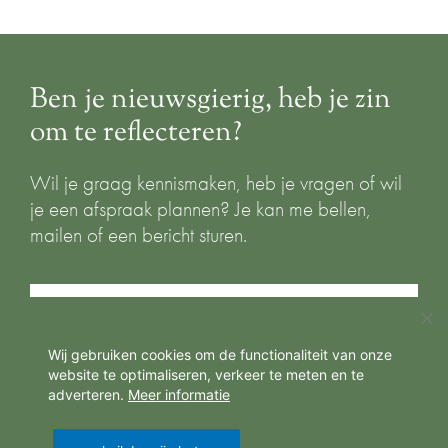
Ben je nieuwsgierig, heb je zin
om te reflecteren?
Wil je graag kennismaken, heb je vragen of wil
je een afspraak plannen? Je kan me bellen,
mailen of een bericht sturen.
neem contact op
Wij gebruiken cookies om de functionaliteit van onze
website te optimaliseren, verkeer te meten en te
adverteren.
Meer informatie
L
I
F
© 2026 taniavandingenen.be