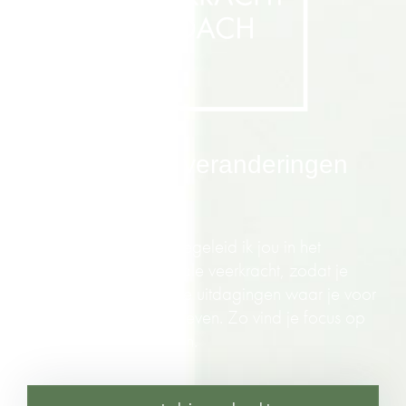
Omgaan met veranderingen
en stress
Als veerkrachtcoach begeleid ik jou in het
versterken van je mentale veerkracht, zodat je
weerbaar bent voor de uitdagingen waar je voor
staat in je job en in je leven. Zo vind je focus op
wat je echt wil bereiken.